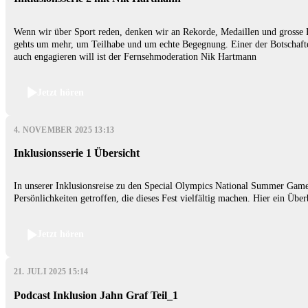
Wenn wir über Sport reden, denken wir an Rekorde, Medaillen und grosse
gehts um mehr, um Teilhabe und um echte Begegnung. Einer der Botschafter
auch engagieren will ist der Fernsehmoderation Nik Hartmann
Jetzt hören
4. NOVEMBER 2025 13:13
Inklusionsserie 1 Übersicht
In unserer Inklusionsreise zu den Special Olympics National Summer Ga
Persönlichkeiten getroffen, die dieses Fest vielfältig machen. Hier ein Über
Jetzt hören
21. JULI 2025 15:14
Podcast Inklusion Jahn Graf Teil_1