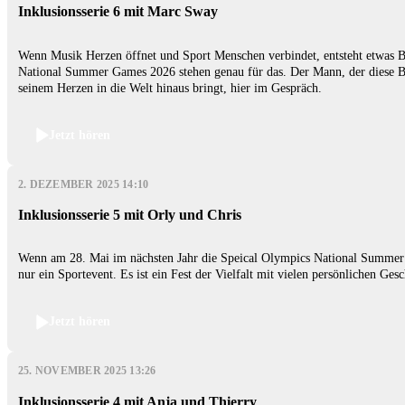
Inklusionsserie 6 mit Marc Sway
Wenn Musik Herzen öffnet und Sport Menschen verbindet, entsteht etwas B
National Summer Games 2026 stehen genau für das. Der Mann, der diese B
seinem Herzen in die Welt hinaus bringt, hier im Gespräch.
Jetzt hören
2. DEZEMBER 2025 14:10
Inklusionsserie 5 mit Orly und Chris
Wenn am 28. Mai im nächsten Jahr die Speical Olympics National Summer G
nur ein Sportevent. Es ist ein Fest der Vielfalt mit vielen persönlichen Gesc
Jetzt hören
25. NOVEMBER 2025 13:26
Inklusionsserie 4 mit Anja und Thierry