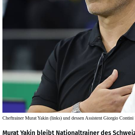
Cheftrainer Murat Yakin (links) und dessen Assistent Giorgio Contin
Murat Yakin bleibt Nationaltrainer des Schwei