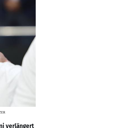
ZER
ni verlängert