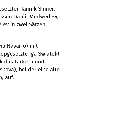
esetzten Jannik Sinner,
Russen Daniil Medwedew,
rev in zwei Sätzen
ma Navarro) mit
topgesetzte Iga Swiatek)
okalmatadorin und
kova), bei der eine alte
, auf.