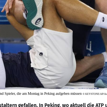
 und Spieler, die am Montag in Peking aufgeben müssen
©
KEYSTONE/AP/An
altern gefallen. In Peking, wo aktuell die ATP