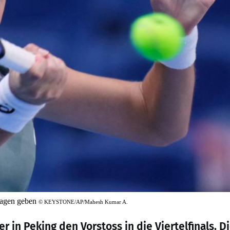
lagen geben
©
KEYSTONE/AP/Mahesh Kumar A.
in Peking den Vorstoss in die Viertelfinals. D