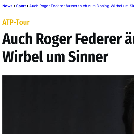
News
Sport
Auch Roger Federer äussert sich zum Doping-Wirbel um Si
ATP-Tour
Auch Roger Federer ä
Wirbel um Sinner