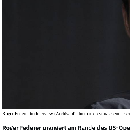
Roger Federer im Interview (Archivaufnahme)
©
KEYSTONE/ENNIO LEA
Roger Federer prangert am Rande des US-Ope