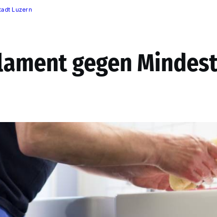
tadt Luzern
lament gegen Mindes