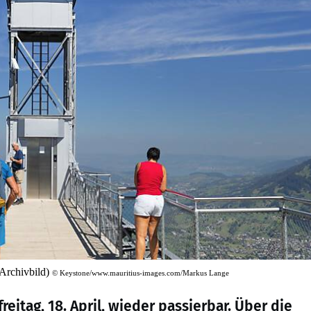
(Archivbild)
©
Keystone/www.mauritius-images.com/Markus Lange
eitag, 18. April, wieder passierbar. Über die