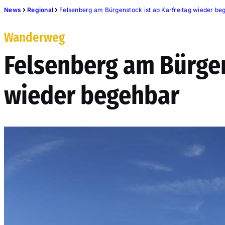
News
Regional
Felsenberg am Bürgenstock ist ab Karfreitag wieder be
Wanderweg
Felsenberg am Bürgen
wieder begehbar