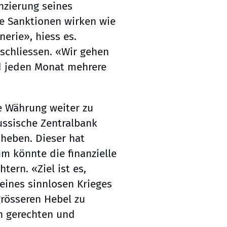
nzierung seines
re Sanktionen wirken wie
erie», hiess es.
schliessen. «Wir gehen
d jeden Monat mehrere
he Währung weiter zu
ussische Zentralbank
uheben. Dieser hat
um könnte die finanzielle
ern. «Ziel ist es,
 eines sinnlosen Krieges
grösseren Hebel zu
en gerechten und