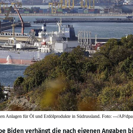
en Anlagen für Öl und Erdölprodukte in Südrussland. Foto: ---/AP/dp
oe Biden verhängt die nach eigenen Angaben b