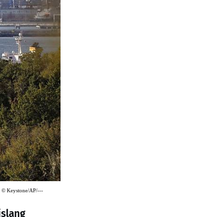
a
©
Keystone/AP/---
islang