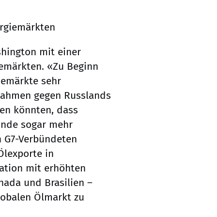
ergiemärkten
hington mit einer
iemärkten. «Zu Beginn
iemärkte sehr
snahmen gegen Russlands
ben könnten, dass
Ende sogar mehr
n G7-Verbündeten
Ölexporte in
uation mit erhöhten
nada und Brasilien –
lobalen Ölmarkt zu