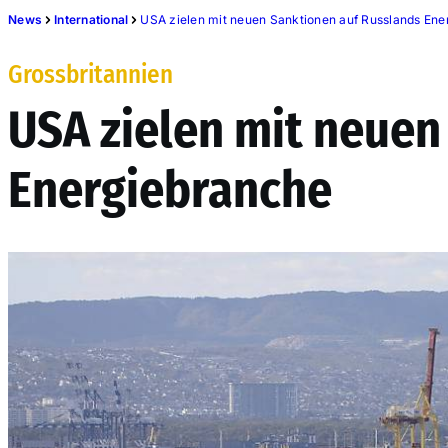
News
International
USA zielen mit neuen Sanktionen auf Russlands En
Grossbritannien
USA zielen mit neuen
Energiebranche