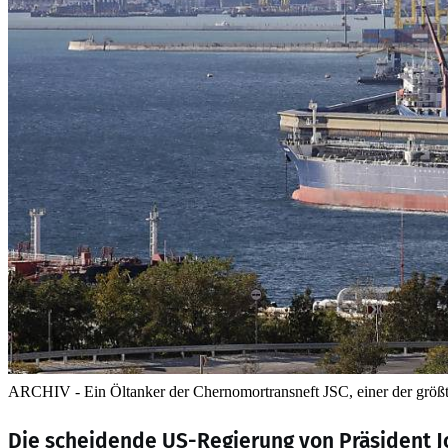
ARCHIV - Ein Öltanker der Chernomortransneft JSC, einer der größt
Die scheidende US-Regierung von Präsident J